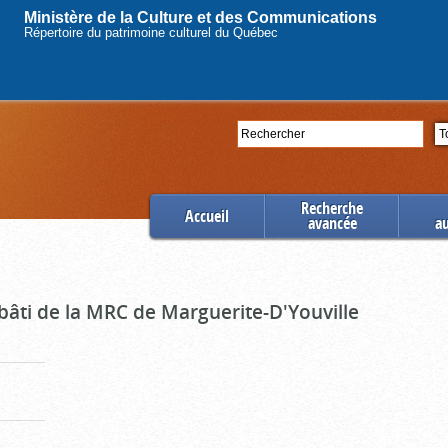
Ministère de la Culture et des Communications
Répertoire du patrimoine culturel du Québec
Rechercher
Se
Recherche
Accueil
avancée
a
bâti de la MRC de Marguerite-D'Youville