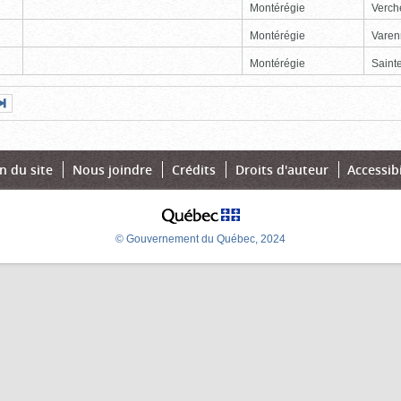
Montérégie
Verch
Montérégie
Varen
Montérégie
Sainte
Page
Dernière
nte
page
n du site
Nous joindre
Crédits
Droits d'auteur
Accessibi
© Gouvernement du Québec, 2024