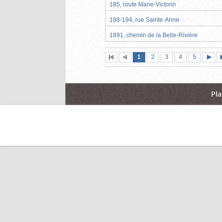
185, route Marie-Victorin
188-194, rue Sainte-Anne
1891, chemin de la Belle-Rivière
Page
(page
Page
Page
Page
Page
1
Première
2
Page
3
4
5
actuelle)
page
précédente
suiva
Pla