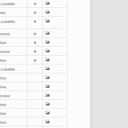
a-Lavallée
nes
a-Lavallée
ecoeur
ères
ecoeur
ères
a-Lavallée
ères
ères
ecoeur
ères
ères
ères