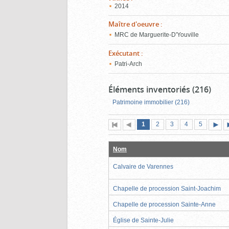
2014
Maître d'oeuvre
:
MRC de Marguerite-D'Youville
Exécutant
:
Patri-Arch
Éléments inventoriés (216)
Patrimoine immobilier (216)
Page
(page
Page
Page
Page
Page
1
Première
2
Page
3
4
5
actuelle)
page
précédente
suiva
Nom
Calvaire de Varennes
Chapelle de procession Saint-Joachim
Chapelle de procession Sainte-Anne
Église de Sainte-Julie