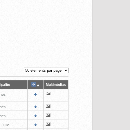
ipalité
Multimédias
nes
nes
nes
-Julie