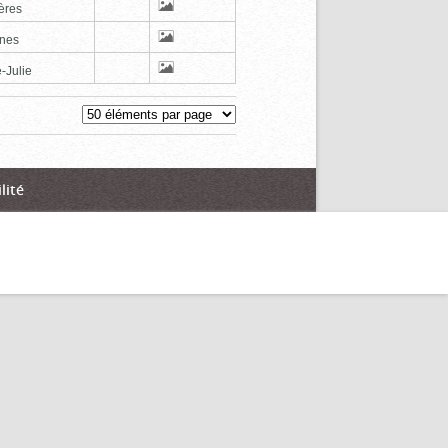
ères
nes
-Julie
lité