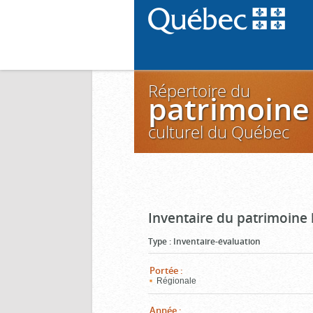
Répertoire du
patrimoine
culturel du Québec
Inventaire du patrimoine 
Type
:
Inventaire-évaluation
Portée
:
Régionale
Année
: