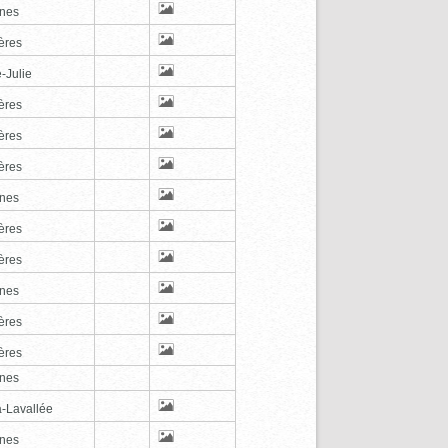
nes
ères
-Julie
ères
ères
ères
nes
ères
ères
nes
ères
ères
nes
a-Lavallée
nes