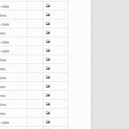
-Julie
ères
-Julie
nes
-Julie
-Julie
ères
nes
ères
nes
nes
ères
nes
-Julie