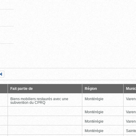
Page
Dernière
nte
page
Fait partie de
Région
Munic
Biens mobiliers restaurés avec une
Montérégie
Varen
subvention du CPRQ
Montérégie
Varen
Montérégie
Varen
Montérégie
Sainte