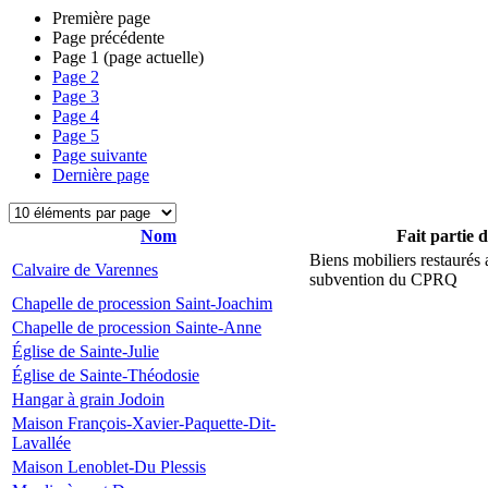
Première page
Page précédente
Page
1
(page actuelle)
Page
2
Page
3
Page
4
Page
5
Page suivante
Dernière page
Nom
Fait partie 
Biens mobiliers restaurés
Calvaire de Varennes
subvention du CPRQ
Chapelle de procession Saint-Joachim
Chapelle de procession Sainte-Anne
Église de Sainte-Julie
Église de Sainte-Théodosie
Hangar à grain Jodoin
Maison François-Xavier-Paquette-Dit-
Lavallée
Maison Lenoblet-Du Plessis