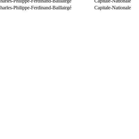
arles-Philippe-Ferdinand-Baillairgé
Capitale-Nationale
arles-Philippe-Ferdinand-Baillairgé
Capitale-Nationale