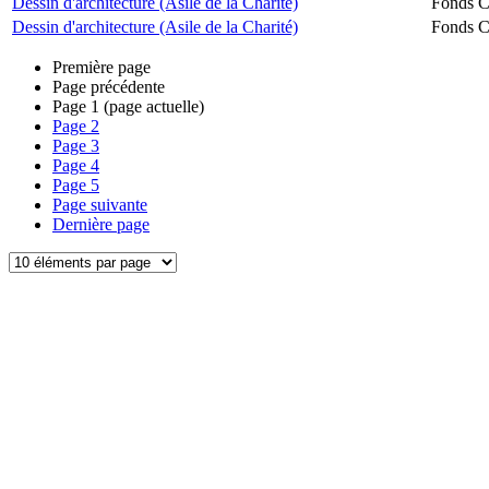
Dessin d'architecture (Asile de la Charité)
Fonds Ch
Dessin d'architecture (Asile de la Charité)
Fonds Ch
Première page
Page précédente
Page
1
(page actuelle)
Page
2
Page
3
Page
4
Page
5
Page suivante
Dernière page