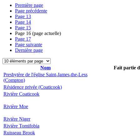
Première page
Page précédente
Page
13
Page
14
Page
15
Page
16
(page actuelle)
Page
17
Page suivante
Dernière page
Nom
Fait partie 
Presbytère de l'église Saint-James-the-Less
(Compton)
Résidence privée (Coaticook)
Rivière Coaticook
Rivière Moe
Rivière Niger
Rivière Tomifobia
Ruisseau Brook