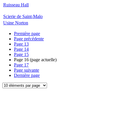
Ruisseau Hall
Scierie de Saint-Malo
Usine Norton
Première page
Page précédente
Page
13
Page
14
Page
15
Page
16
(page actuelle)
Page
17
Page suivante
Dernière page