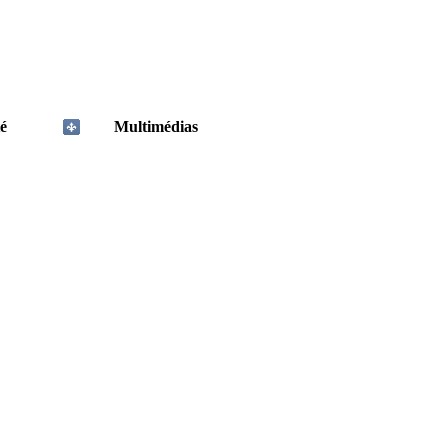
é
Multimédias