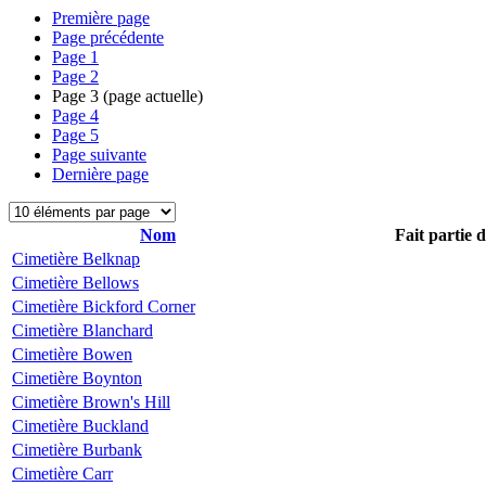
Première page
Page précédente
Page
1
Page
2
Page
3
(page actuelle)
Page
4
Page
5
Page suivante
Dernière page
Nom
Fait partie 
Cimetière Belknap
Cimetière Bellows
Cimetière Bickford Corner
Cimetière Blanchard
Cimetière Bowen
Cimetière Boynton
Cimetière Brown's Hill
Cimetière Buckland
Cimetière Burbank
Cimetière Carr