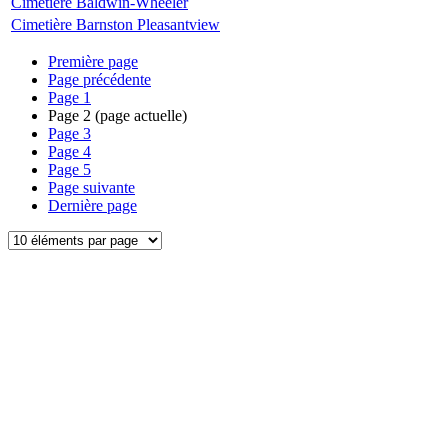
Cimetière Baldwin-Wheeler
Cimetière Barnston Pleasantview
Première page
Page précédente
Page
1
Page
2
(page actuelle)
Page
3
Page
4
Page
5
Page suivante
Dernière page