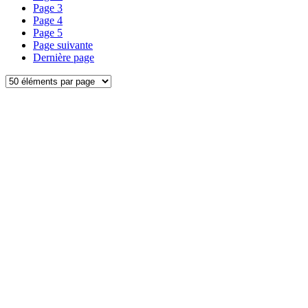
Page
3
Page
4
Page
5
Page suivante
Dernière page