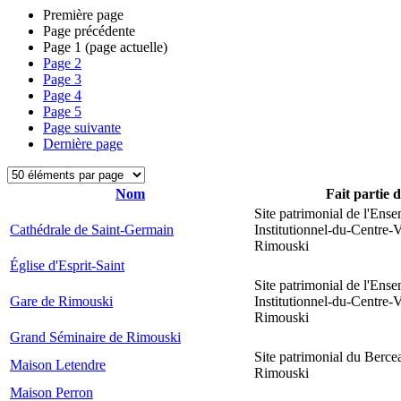
Première page
Page précédente
Page
1
(page actuelle)
Page
2
Page
3
Page
4
Page
5
Page suivante
Dernière page
Nom
Fait partie 
Site patrimonial de l'Ens
Cathédrale de Saint-Germain
Institutionnel-du-Centre-V
Rimouski
Église d'Esprit-Saint
Site patrimonial de l'Ens
Gare de Rimouski
Institutionnel-du-Centre-V
Rimouski
Grand Séminaire de Rimouski
Site patrimonial du Berce
Maison Letendre
Rimouski
Maison Perron