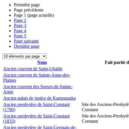
Première page
Page précédente
Page
1
(page actuelle)
Page
2
Page
3
Page
4
Page
5
Page suivante
Dernière page
Nom
Fait partie 
Ancien couvent de Saint-Ubalde
Ancien couvent de Sainte-Anne-des-
Plaines
Ancien couvent des Soeurs-de-Sainte-
Anne
Ancien palais de justice de Kamouraska
Ancien presbytère de Saint-Constant
Site des Anciens-Presbytè
(1790)
Constant
Ancien presbytère de Saint-Constant
Site des Anciens-Presbytè
(1833)
Constant
Ancien presbytère de Saint-Germain-de-