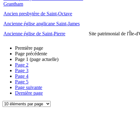
Grantham
Ancien presbytère de Saint-Octave
Ancienne église anglicane Saint-James
Ancienne église de Saint-Pierre
Site patrimonial de l'Île-d
Première page
Page précédente
Page
1
(page actuelle)
Page
2
Page
3
Page
4
Page
5
Page suivante
Dernière page