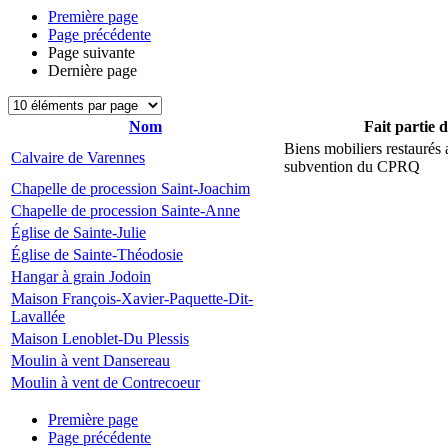
Première page
Page précédente
Page suivante
Dernière page
Nom
Fait partie 
Biens mobiliers restaurés
Calvaire de Varennes
subvention du CPRQ
Chapelle de procession Saint-Joachim
Chapelle de procession Sainte-Anne
Église de Sainte-Julie
Église de Sainte-Théodosie
Hangar à grain Jodoin
Maison François-Xavier-Paquette-Dit-
Lavallée
Maison Lenoblet-Du Plessis
Moulin à vent Dansereau
Moulin à vent de Contrecoeur
Première page
Page précédente