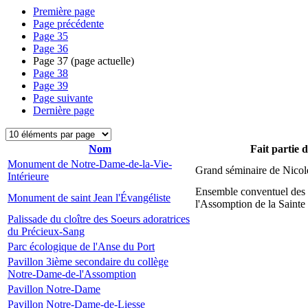
Première page
Page précédente
Page
35
Page
36
Page
37
(page actuelle)
Page
38
Page
39
Page suivante
Dernière page
Nom
Fait partie 
Monument de Notre-Dame-de-la-Vie-
Grand séminaire de Nicol
Intérieure
Ensemble conventuel des
Monument de saint Jean l'Évangéliste
l'Assomption de la Sainte
Palissade du cloître des Soeurs adoratrices
du Précieux-Sang
Parc écologique de l'Anse du Port
Pavillon 3ième secondaire du collège
Notre-Dame-de-l'Assomption
Pavillon Notre-Dame
Pavillon Notre-Dame-de-Liesse