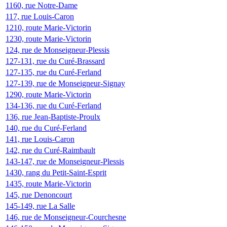
1160, rue Notre-Dame
117, rue Louis-Caron
1210, route Marie-Victorin
1230, route Marie-Victorin
124, rue de Monseigneur-Plessis
127-131, rue du Curé-Brassard
127-135, rue du Curé-Ferland
127-139, rue de Monseigneur-Signay
1290, route Marie-Victorin
134-136, rue du Curé-Ferland
136, rue Jean-Baptiste-Proulx
140, rue du Curé-Ferland
141, rue Louis-Caron
142, rue du Curé-Raimbault
143-147, rue de Monseigneur-Plessis
1430, rang du Petit-Saint-Esprit
1435, route Marie-Victorin
145, rue Denoncourt
145-149, rue La Salle
146, rue de Monseigneur-Courchesne