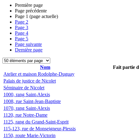
Première page
Page précédente
Page
1
(page actuelle)
Page
2
Page
3
Page
4
Page
5
Page suivante
Dernière page
Nom
Fait partie 
Atelier et maison Rodolphe-Duguay
Palais de justice de Nicolet
Séminaire de Nicolet
1000, rang Saint-Alexis
1008, rue Saint-Jean-Baptiste
1070, rang Saint-Alexis
1120, rue Notre-Dame
1125, rang du Grand-Saint-Esprit
115-123, rue de Monseigneur-Plessis
1150, route Marie-Victorin