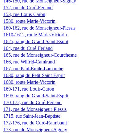
146-150, rue de Monseigneur-Signay
152, rue du Curé-Ferland
153, rue Louis-Caron
1580, route Marie-Victorin
160-162, rue de Monseigneur-Plessis
1610-1612, route Marie-Victorin
1625, rang du Grand-Saint-Esprit
164, rue du Curé-Ferland
165, rue de Monseigneur-Courchesne
166, rue Wilfrid-Camirand
167, rue Paul-Émile-Lamarche
1680, rang du Petit-Saint-Esprit
1680, route Marie-Victorin
169-171, rue Louis-Caron
1695, rang du Grand-Saint-Esprit
170-172, rue du Curé-Ferland
171, rue de Monseigneur-Plessis
1715, rue Saint-Jean-Baptiste
172-176, rue du Curé-Raimbault
173, rue de Monseigneur-Signay