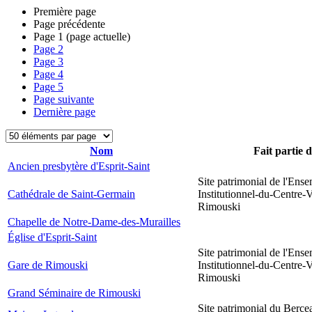
Première page
Page précédente
Page
1
(page actuelle)
Page
2
Page
3
Page
4
Page
5
Page suivante
Dernière page
Nom
Fait partie 
Ancien presbytère d'Esprit-Saint
Site patrimonial de l'Ens
Cathédrale de Saint-Germain
Institutionnel-du-Centre-V
Rimouski
Chapelle de Notre-Dame-des-Murailles
Église d'Esprit-Saint
Site patrimonial de l'Ens
Gare de Rimouski
Institutionnel-du-Centre-V
Rimouski
Grand Séminaire de Rimouski
Site patrimonial du Berce