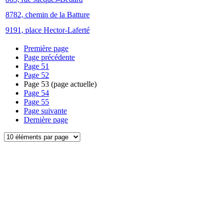
8782, chemin de la Batture
9191, place Hector-Laferté
Première page
Page précédente
Page
51
Page
52
Page
53
(page actuelle)
Page
54
Page
55
Page suivante
Dernière page