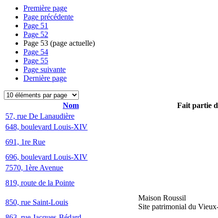
Première page
Page précédente
Page
51
Page
52
Page
53
(page actuelle)
Page
54
Page
55
Page suivante
Dernière page
Nom
Fait partie 
57, rue De Lanaudière
648, boulevard Louis-XIV
691, 1re Rue
696, boulevard Louis-XIV
7570, 1ère Avenue
819, route de la Pointe
Maison Roussil
850, rue Saint-Louis
Site patrimonial du Vieu
863, rue Jacques-Bédard