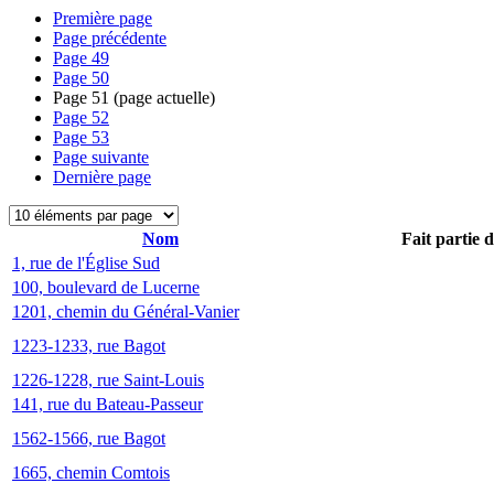
Première page
Page précédente
Page
49
Page
50
Page
51
(page actuelle)
Page
52
Page
53
Page suivante
Dernière page
Nom
Fait partie 
1, rue de l'Église Sud
100, boulevard de Lucerne
1201, chemin du Général-Vanier
1223-1233, rue Bagot
1226-1228, rue Saint-Louis
141, rue du Bateau-Passeur
1562-1566, rue Bagot
1665, chemin Comtois