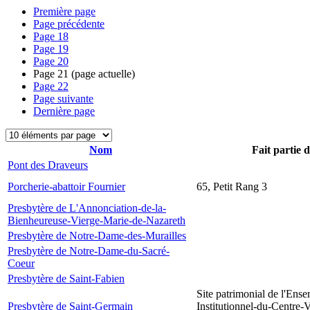
Première page
Page précédente
Page
18
Page
19
Page
20
Page
21
(page actuelle)
Page
22
Page suivante
Dernière page
Nom
Fait partie 
Pont des Draveurs
Porcherie-abattoir Fournier
65, Petit Rang 3
Presbytère de L'Annonciation-de-la-
Bienheureuse-Vierge-Marie-de-Nazareth
Presbytère de Notre-Dame-des-Murailles
Presbytère de Notre-Dame-du-Sacré-
Coeur
Presbytère de Saint-Fabien
Site patrimonial de l'Ens
Presbytère de Saint-Germain
Institutionnel-du-Centre-V