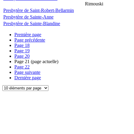
Rimouski
Presbytère de Saint-Robert-Bellarmin
Presbytère de Sainte-Anne
Presbytère de Sainte-Blandine
Première page
Page précédente
Page
18
Page
19
Page
20
Page
21
(page actuelle)
Page
22
Page suivante
Dernière page