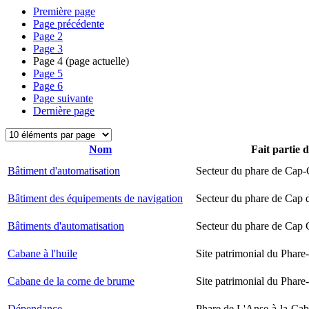
Première page
Page précédente
Page
2
Page
3
Page
4
(page actuelle)
Page
5
Page
6
Page suivante
Dernière page
Nom
Fait partie 
Bâtiment d'automatisation
Secteur du phare de Cap-
Bâtiment des équipements de navigation
Secteur du phare de Cap 
Bâtiments d'automatisation
Secteur du phare de Cap
Cabane à l'huile
Site patrimonial du Phare-
Cabane de la corne de brume
Site patrimonial du Phare-
Dépendance
Phare de L'Anse-à-la-Ca