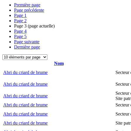
Première page
Page précédente
Page
1
Page
2
Page
3
(page actuelle)
Page
4
Page
5
Page suivante
Dernière page
Nom
Abri du criard de brume
Secteur
Abri du criard de brume
Secteur
Secteur 
Abri du criard de brume
Site pat
Abri du criard de brume
Secteur 
Abri du criard de brume
Secteur 
Abri du criard de brume
Site pat