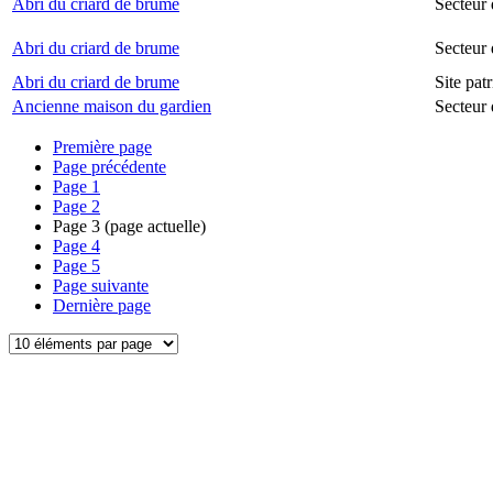
Abri du criard de brume
Secteur 
Abri du criard de brume
Secteur
Abri du criard de brume
Site pat
Ancienne maison du gardien
Secteur 
Première page
Page précédente
Page
1
Page
2
Page
3
(page actuelle)
Page
4
Page
5
Page suivante
Dernière page