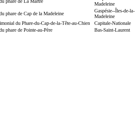
du phare de La Martre
Madeleine
Gaspésie--Îles-de-la-
 du phare de Cap de la Madeleine
Madeleine
rimonial du Phare-du-Cap-de-la-Tête-au-Chien
Capitale-Nationale
du phare de Pointe-au-Père
Bas-Saint-Laurent