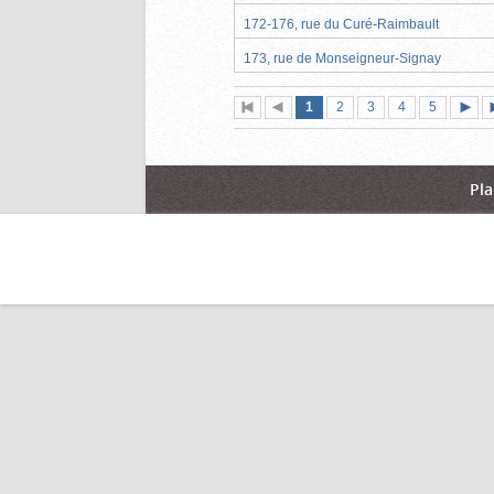
172-176, rue du Curé-Raimbault
173, rue de Monseigneur-Signay
Page
(page
Page
Page
Page
Page
1
Première
2
Page
3
4
5
actuelle)
page
précédente
suiva
Pla