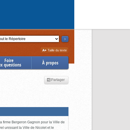
ction
Augmenter
Taille du texte
la
Foire
À propos
ux questions
Partager
 la firme Bergeron Gagnon pour la Ville de
l unissant la Ville de Nicolet et le