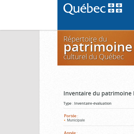
Répertoire du
patrimoine
culturel du Québec
Inventaire du patrimoine 
Type
:
Inventaire-évaluation
Portée
:
Municipale
Année
: