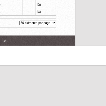
t
t
lité