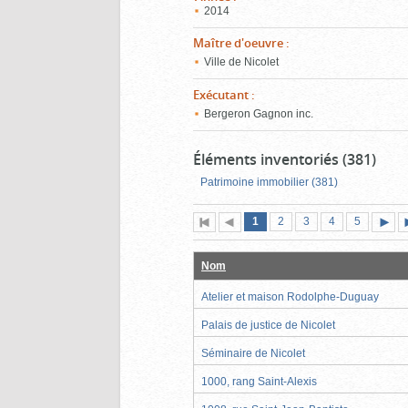
2014
Maître d'oeuvre
:
Ville de Nicolet
Exécutant
:
Bergeron Gagnon inc.
Éléments inventoriés (381)
Patrimoine immobilier (381)
Page
(page
Page
Page
Page
Page
1
Première
2
Page
3
4
5
actuelle)
page
précédente
suiva
Nom
Atelier et maison Rodolphe-Duguay
Palais de justice de Nicolet
Séminaire de Nicolet
1000, rang Saint-Alexis