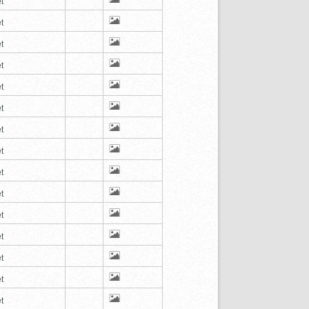
t
t
t
t
t
t
t
t
t
t
t
t
t
t
t