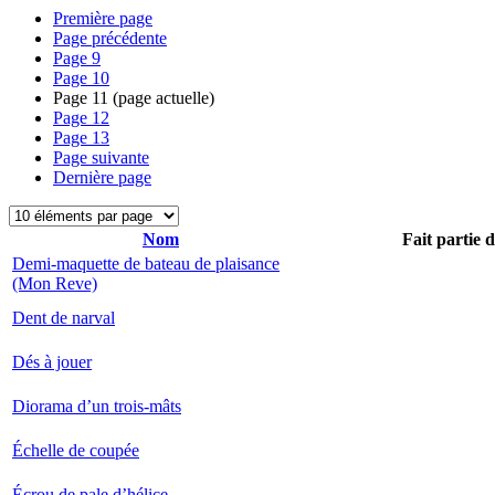
Première page
Page précédente
Page
9
Page
10
Page
11
(page actuelle)
Page
12
Page
13
Page suivante
Dernière page
Nom
Fait partie 
Demi-maquette de bateau de plaisance
(Mon Reve)
Dent de narval
Dés à jouer
Diorama d’un trois-mâts
Échelle de coupée
Écrou de pale d’hélice