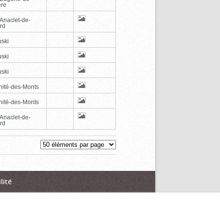
ère
-Anaclet-de-
rd
ski
ski
ski
inité-des-Monts
inité-des-Monts
-Anaclet-de-
rd
lité