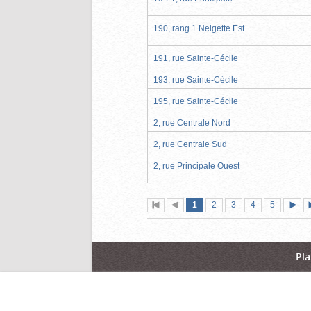
190, rang 1 Neigette Est
191, rue Sainte-Cécile
193, rue Sainte-Cécile
195, rue Sainte-Cécile
2, rue Centrale Nord
2, rue Centrale Sud
2, rue Principale Ouest
Page
(page
Page
Page
Page
Page
1
Première
2
Page
3
4
5
actuelle)
page
précédente
suiva
Pla