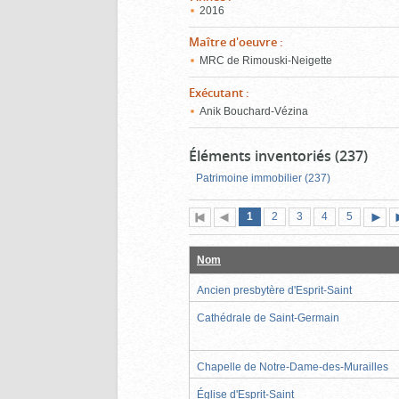
2016
Maître d'oeuvre
:
MRC de Rimouski-Neigette
Exécutant
:
Anik Bouchard-Vézina
Éléments inventoriés (237)
Patrimoine immobilier (237)
Page
(page
Page
Page
Page
Page
1
Première
2
Page
3
4
5
actuelle)
page
précédente
suiva
Nom
Ancien presbytère d'Esprit-Saint
Cathédrale de Saint-Germain
Chapelle de Notre-Dame-des-Murailles
Église d'Esprit-Saint