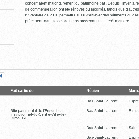
concernaient majoritairement du patrimoine bâti. Depuis l'inventaire
de commémoration ont été rénovés ou modifiés, tandis que d'autres
l'inventaire de 2016 permettra aussi d'enlever des bâtiments ou de
précédent, dans le cas de biens possédant un intérêt moindre.
Page
Dernière
nte
page
Fait partie de
Région
Munic
Bas-Saint-Laurent
Esprit
Site patrimonial de l'Ensemble-
Bas-Saint-Laurent
Rimou
Institutionnel-du-Centre-Ville-de-
Rimouski
Bas-Saint-Laurent
Saint
Bas-Saint-Laurent
Esprit