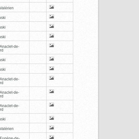
Valérien
ski
ski
ski
-Anaclet-de-
rd
ski
ski
-Anaclet-de-
rd
-Anaclet-de-
rd
-Anaclet-de-
rd
ski
Valérien
-Eugène-de-