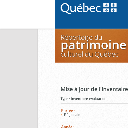
Répertoire du
patrimoine
culturel du Québec
Mise à jour de l'inventai
Type
:
Inventaire-évaluation
Portée
:
Régionale
Année
: