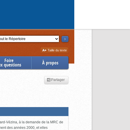
ction
Augmenter
Taille du texte
la
Foire
À propos
ux questions
Partager
uchard-Vézina, à la demande de la MRC de
ment des années 2000, et elles