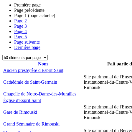
Première page
Page précédente
Page
1
(page actuelle)
Page
2
Page
3
Page
4
Page
5
Page suivante
Dernière page
Nom
Fait partie 
Ancien presbytère d'Esprit-Saint
Site patrimonial de l'Ens
Cathédrale de Saint-Germain
Institutionnel-du-Centre-V
Rimouski
Chapelle de Notre-Dame-des-Murailles
Église d'Esprit-Saint
Site patrimonial de l'Ens
Gare de Rimouski
Institutionnel-du-Centre-V
Rimouski
Grand Séminaire de Rimouski
Site patrimonial du Berce