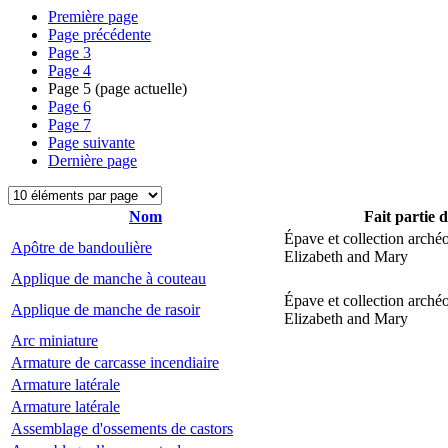
Première page
Page précédente
Page
3
Page
4
Page
5
(page actuelle)
Page
6
Page
7
Page suivante
Dernière page
Nom
Fait partie 
Épave et collection arché
Apôtre de bandoulière
Elizabeth and Mary
Applique de manche à couteau
Épave et collection arché
Applique de manche de rasoir
Elizabeth and Mary
Arc miniature
Armature de carcasse incendiaire
Armature latérale
Armature latérale
Assemblage d'ossements de castors