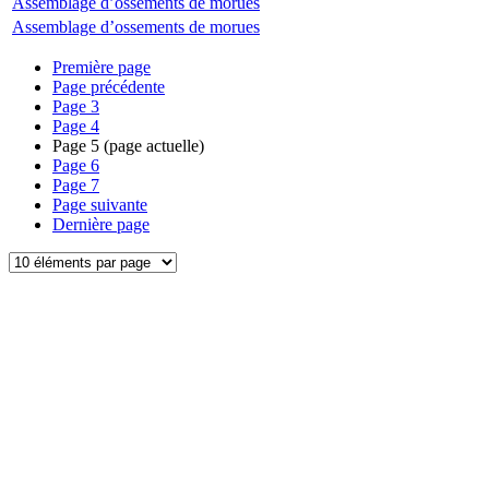
Assemblage d’ossements de morues
Assemblage d’ossements de morues
Première page
Page précédente
Page
3
Page
4
Page
5
(page actuelle)
Page
6
Page
7
Page suivante
Dernière page