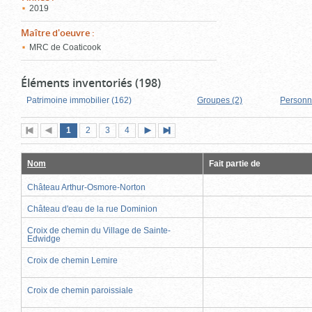
2019
Maître d'oeuvre
:
MRC de Coaticook
Éléments inventoriés (198)
Patrimoine immobilier (162)
Groupes (2)
Personn
Page
(page
Page
Page
Page
1
Première
2
Page
3
4
Page
Dernière
actuelle)
page
précédente
suivante
page
Nom
Fait partie de
Château Arthur-Osmore-Norton
Château d'eau de la rue Dominion
Croix de chemin du Village de Sainte-
Edwidge
Croix de chemin Lemire
Croix de chemin paroissiale