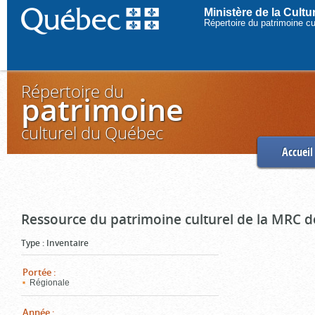
Ministère de la Cult
Répertoire du patrimoine c
Répertoire du
patrimoine
culturel du Québec
Accueil
Ressource du patrimoine culturel de la MRC d
Type
:
Inventaire
Portée
:
Régionale
Année
: