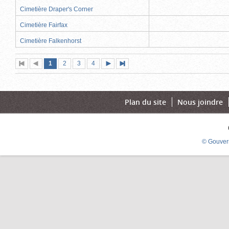
Cimetière Draper's Corner
Cimetière Fairfax
Cimetière Falkenhorst
Page
(page
Page
Page
Page
1
Première
2
Page
3
4
Page
Dernière
actuelle)
page
précédente
suivante
page
Plan du site
Nous joindre
© Gouver