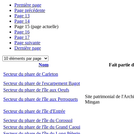
Première page
Page précédente
Page
13
Page
14
Page
15
(page actuelle)
Page
16
Page
17
Page suivante
Dernière page
Nom
Fait partie 
Secteur du phare de Carleton
Secteur du phare de l'escarpement Bagot
Secteur du phare de l'île aux Oeufs
Site patrimonial de l'Arch
Secteur du phare de l'île aux Perroquets
Mingan
Secteur du phare de l'île d'Entrée
Secteur du phare de l'île du Corossol
Secteur du phare de l'île du Grand Caoui
Secteur du phare de l'île du Long Pèlerin