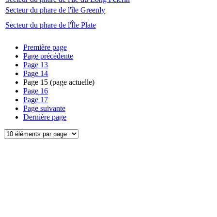
Secteur du phare de l'île Greenly
Secteur du phare de l'Île Plate
Première page
Page précédente
Page
13
Page
14
Page
15
(page actuelle)
Page
16
Page
17
Page suivante
Dernière page