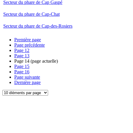
Secteur du phare de Cap Gaspé
Secteur du phare de Cap-Chat
Secteur du phare de Cap-des-Rosiers
Première page
Page précédente
Page
12
Page
13
Page
14
(page actuelle)
Page
15
Page
16
Page suivante
Dernière page