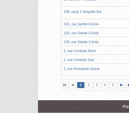
190, rang 1 Neigette Est
191, rue Sainte-Cécile
193, rue Sainte-Cécile
195, rue Sainte-Cécile
2, rue Centrale Nord
2, rue Centrale Sud
2, rue Principale Ouest
Page
(page
Page
Page
Page
Page
1
Première
2
Page
3
4
5
actuelle)
page
précédente
suiva
Pla