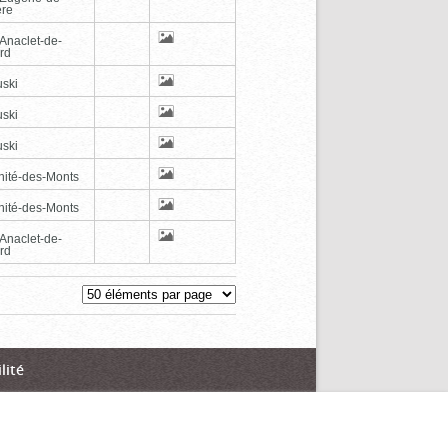
ère
-Anaclet-de-
rd
ski
ski
ski
inité-des-Monts
inité-des-Monts
-Anaclet-de-
rd
lité