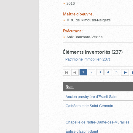
2016
Maître d'oeuvre
:
MRC de Rimouski-Neigette
Exécutant
:
Anik Bouchard-Vézina
Éléments inventoriés (237)
Patrimoine immobilier (237)
Page
(page
Page
Page
Page
Page
1
Première
2
Page
3
4
5
actuelle)
page
précédente
suiva
Nom
Ancien presbytère d'Esprit-Saint
Cathédrale de Saint-Germain
Chapelle de Notre-Dame-des-Murailles
Église d'Esprit-Saint