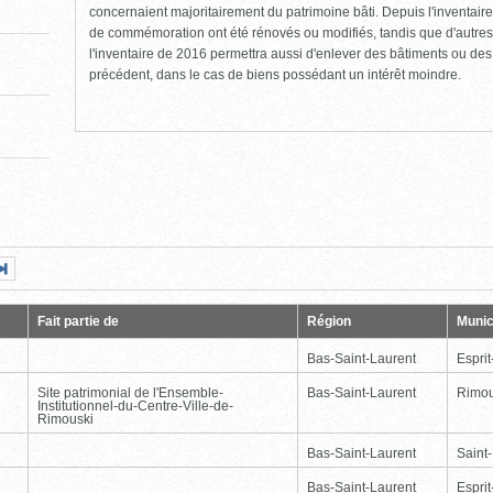
concernaient majoritairement du patrimoine bâti. Depuis l'inventaire
de commémoration ont été rénovés ou modifiés, tandis que d'autres
l'inventaire de 2016 permettra aussi d'enlever des bâtiments ou de
précédent, dans le cas de biens possédant un intérêt moindre.
Page
Dernière
nte
page
Fait partie de
Région
Munic
Bas-Saint-Laurent
Esprit
Site patrimonial de l'Ensemble-
Bas-Saint-Laurent
Rimou
Institutionnel-du-Centre-Ville-de-
Rimouski
Bas-Saint-Laurent
Saint
Bas-Saint-Laurent
Esprit