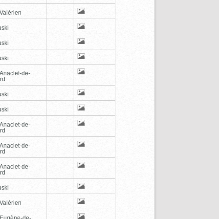
Valérien
ski
ski
ski
-Anaclet-de-
rd
ski
ski
-Anaclet-de-
rd
-Anaclet-de-
rd
-Anaclet-de-
rd
ski
Valérien
-Eugène-de-