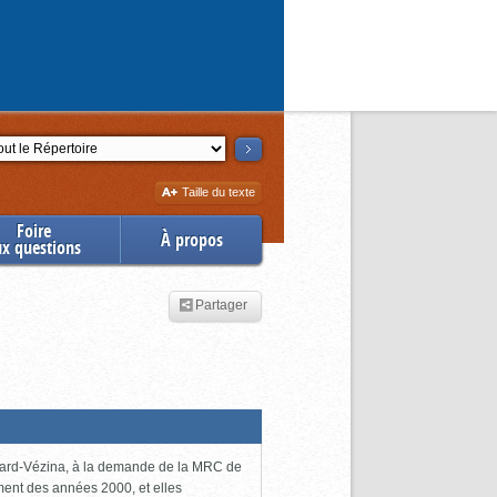
ction
Augmenter
Taille du texte
la
Foire
À propos
ux questions
Partager
uchard-Vézina, à la demande de la MRC de
ment des années 2000, et elles