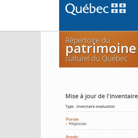
Répertoire du
patrimoine
culturel du Québec
Mise à jour de l'inventai
Type
:
Inventaire-évaluation
Portée
:
Régionale
Année
: