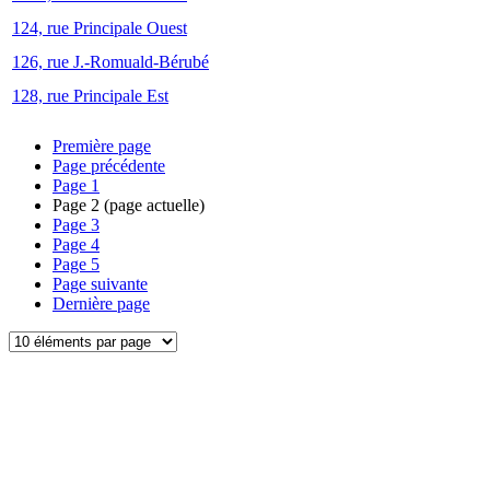
124, rue Principale Ouest
126, rue J.-Romuald-Bérubé
128, rue Principale Est
Première page
Page précédente
Page
1
Page
2
(page actuelle)
Page
3
Page
4
Page
5
Page suivante
Dernière page