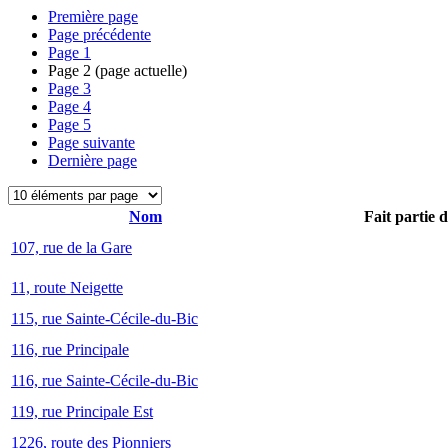
Première page
Page précédente
Page
1
Page
2
(page actuelle)
Page
3
Page
4
Page
5
Page suivante
Dernière page
Nom
Fait partie 
107, rue de la Gare
11, route Neigette
115, rue Sainte-Cécile-du-Bic
116, rue Principale
116, rue Sainte-Cécile-du-Bic
119, rue Principale Est
1226, route des Pionniers