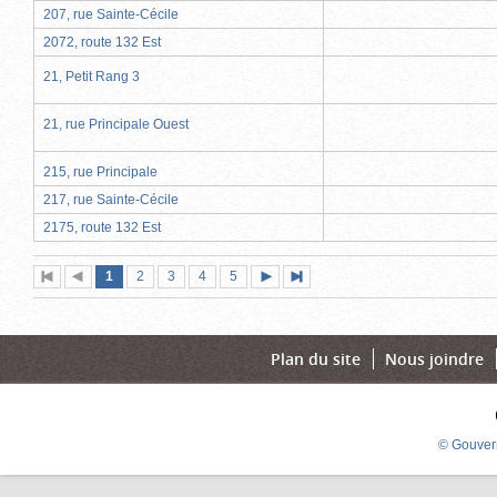
207, rue Sainte-Cécile
2072, route 132 Est
21, Petit Rang 3
21, rue Principale Ouest
215, rue Principale
217, rue Sainte-Cécile
2175, route 132 Est
Page
(page
Page
Page
Page
Page
1
Première
2
Page
3
4
5
Page
Dernière
actuelle)
page
précédente
suivante
page
Plan du site
Nous joindre
© Gouver