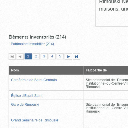
Rimouski-Nei
maisons, une
Éléments inventoriés (214)
Patrimoine immobilier (214)
Page
(page
Page
Page
Page
Page
1
Première
2
Page
3
4
5
Page
Dernière
actuelle)
page
précédente
suivante
page
Nom
Fait partie de
Cathédrale de Saint-Germain
Site patrimonial de l'Ensem
Institutionnel-du-Centre-Vil
Rimouski
Église d'Esprit-Saint
Gare de Rimouski
Site patrimonial de l'Ensem
Institutionnel-du-Centre-Vil
Rimouski
Grand Séminaire de Rimouski