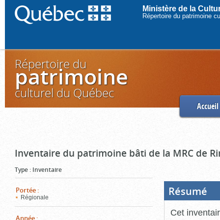
Ministère de la Cult
Répertoire du patrimoine c
Répertoire du
patrimoine
culturel du Québec
Accueil
Inventaire du patrimoine bâti de la MRC de R
Type
:
Inventaire
Résumé
(Boi
Portée
:
ouve
Régionale
cliq
pou
Cet inventai
ferm
Année
: