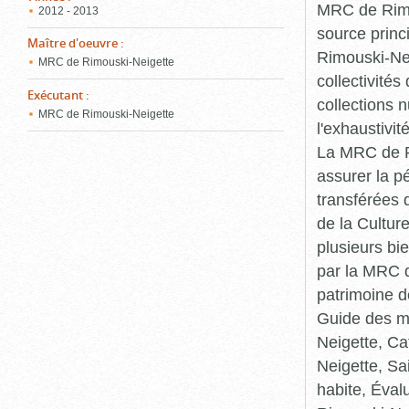
MRC de Rimou
2012 - 2013
source princ
Maître d'oeuvre
:
Rimouski-Nei
MRC de Rimouski-Neigette
collectivité
Exécutant
:
collections 
MRC de Rimouski-Neigette
l'exhaustivit
La MRC de Ri
assurer la p
transférées 
de la Cultur
plusieurs bi
par la MRC d
patrimoine d
Guide des ma
Neigette, C
Neigette, Sa
habite, Éval