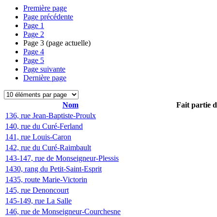
Première page
Page précédente
Page
1
Page
2
Page
3
(page actuelle)
Page
4
Page
5
Page suivante
Dernière page
Nom
Fait partie 
136, rue Jean-Baptiste-Proulx
140, rue du Curé-Ferland
141, rue Louis-Caron
142, rue du Curé-Raimbault
143-147, rue de Monseigneur-Plessis
1430, rang du Petit-Saint-Esprit
1435, route Marie-Victorin
145, rue Denoncourt
145-149, rue La Salle
146, rue de Monseigneur-Courchesne