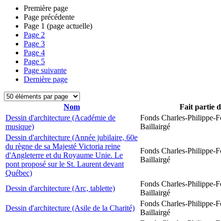
Première page
Page précédente
Page
1
(page actuelle)
Page
2
Page
3
Page
4
Page
5
Page suivante
Dernière page
Nom
Fait partie 
Dessin d'architecture (Académie de
Fonds Charles-Philippe-F
musique)
Baillairgé
Dessin d'architecture (Année jubilaire, 60e
du règne de sa Majesté Victoria reine
Fonds Charles-Philippe-F
d'Angleterre et du Royaume Unie. Le
Baillairgé
pont proposé sur le St. Laurent devant
Québec)
Fonds Charles-Philippe-F
Dessin d'architecture (Arc, tablette)
Baillairgé
Fonds Charles-Philippe-F
Dessin d'architecture (Asile de la Charité)
Baillairgé