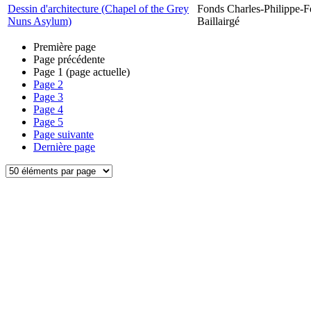
Dessin d'architecture (Chapel of the Grey
Fonds Charles-Philippe-F
Nuns Asylum)
Baillairgé
Première page
Page précédente
Page
1
(page actuelle)
Page
2
Page
3
Page
4
Page
5
Page suivante
Dernière page