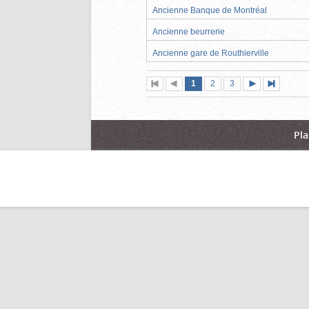
Ancienne Banque de Montréal
Ancienne beurrerie
Ancienne gare de Routhierville
Page
(page
Page
Page
1
Première
2
Page
3
Pag
actuelle)
page
précédente
suivante
page
Pla