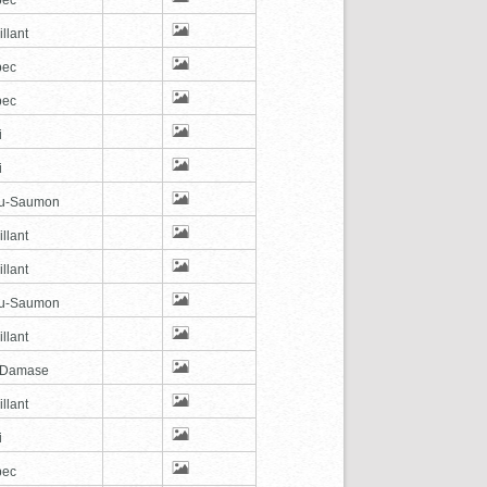
illant
bec
bec
i
i
au-Saumon
illant
illant
au-Saumon
illant
-Damase
illant
i
bec