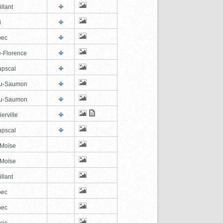
illant
i
bec
e-Florence
pscal
au-Saumon
au-Saumon
erville
pscal
-Moïse
-Moïse
illant
bec
bec
bec