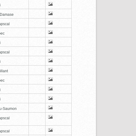
i
-Damase
pscal
bec
i
pscal
i
illant
bec
i
i
au-Saumon
pscal
pscal