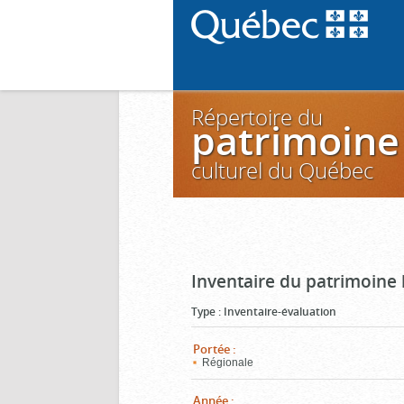
Répertoire du
patrimoine
culturel du Québec
Inventaire du patrimoine
Type
:
Inventaire-évaluation
Portée
:
Régionale
Année
: