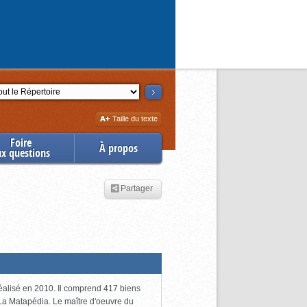
ction
Augmenter
Taille du texte
la
Foire
À propos
ux questions
Partager
 réalisé en 2010. Il comprend 417 biens
 La Matapédia. Le maître d'oeuvre du