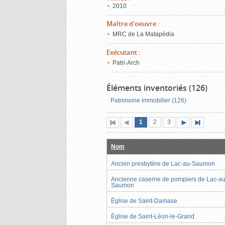
2010
Maître d'oeuvre
:
MRC de La Matapédia
Exécutant
:
Patri-Arch
Éléments inventoriés (126)
Patrimoine immobilier (126)
Page
(page
Page
Page
1
Première
2
Page
3
Pag
actuelle)
page
précédente
suivante
page
Nom
Ancien presbytère de Lac-au-Saumon
Ancienne caserne de pompiers de Lac-au
Saumon
Église de Saint-Damase
Église de Saint-Léon-le-Grand