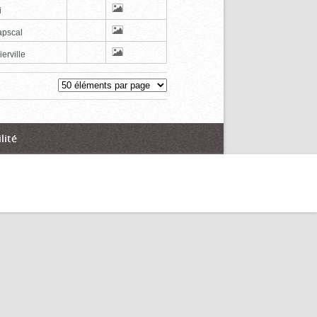
i
pscal
erville
lité