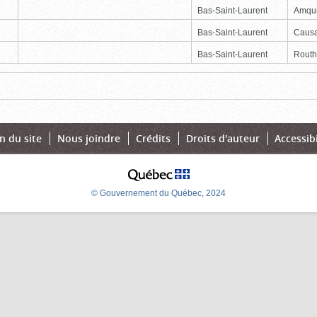
Bas-Saint-Laurent
Amqu
Bas-Saint-Laurent
Causa
Bas-Saint-Laurent
Routhi
e
Dernière
n du site
Nous joindre
Crédits
Droits d'auteur
Accessibi
© Gouvernement du Québec, 2024