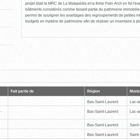
projet était la MRC de La Matapédia et la firme Patri-Arch en fut l'exéc
bâtiments considérés comme faisant partie du patrimoine immobilier
permis de souligner les avantages des regroupements de petites m
budgets en matière de patrimoine afin de réaliser un inventaire à p
e
Dernière
Fait partie de
Région
Munic
Bas-Saint-Laurent
Lac-
-
Bas-Saint-Laurent
Lac-
Bas-Saint-Laurent
Saint
Bas-Saint-Laurent
Saint