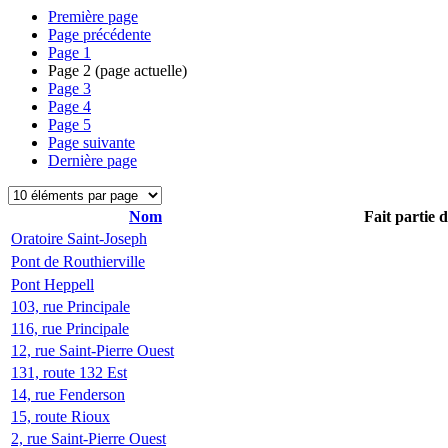
Première page
Page précédente
Page
1
Page
2
(page actuelle)
Page
3
Page
4
Page
5
Page suivante
Dernière page
Nom
Fait partie 
Oratoire Saint-Joseph
Pont de Routhierville
Pont Heppell
103, rue Principale
116, rue Principale
12, rue Saint-Pierre Ouest
131, route 132 Est
14, rue Fenderson
15, route Rioux
2, rue Saint-Pierre Ouest