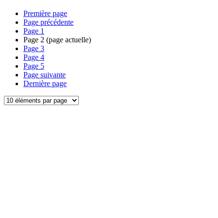
Première page
Page précédente
Page
1
Page
2
(page actuelle)
Page
3
Page
4
Page
5
Page suivante
Dernière page