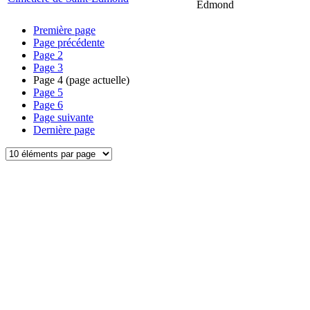
Edmond
Première page
Page précédente
Page
2
Page
3
Page
4
(page actuelle)
Page
5
Page
6
Page suivante
Dernière page