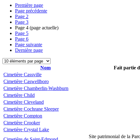
Première page
Page précédente
Page
2
Page
3
Page
4
(page actuelle)
Page
5
Page
6
Page suivante
Dernière page
Nom
Fait partie 
Cimetière Cassville
Cimetière Caswellboro
Cimetière Chamberlin-Washburn
Cimetière Child
Cimetière Cleveland
Cimetière Cochrane Sleeper
Cimetière Compton
Cimetière Crooker
Cimetière Crystal Lake
Site patrimonial de la Par
Cimetière de Saint-Edmond