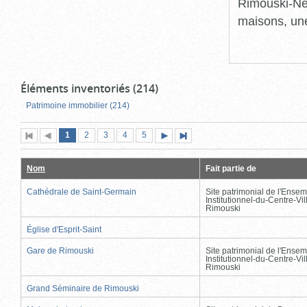
Rimouski-Nei
maisons, une
Éléments inventoriés (214)
Patrimoine immobilier (214)
Page
(page
Page
Page
Page
Page
1
Première
2
Page
3
4
5
Page
Dernière
actuelle)
page
précédente
suivante
page
Nom
Fait partie de
Cathédrale de Saint-Germain
Site patrimonial de l'Ensem
Institutionnel-du-Centre-Vil
Rimouski
Église d'Esprit-Saint
Gare de Rimouski
Site patrimonial de l'Ensem
Institutionnel-du-Centre-Vil
Rimouski
Grand Séminaire de Rimouski