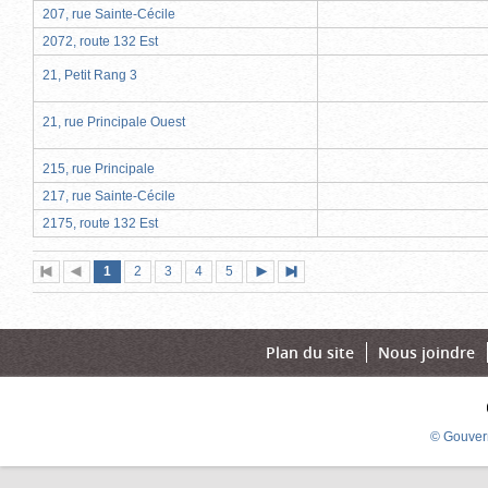
207, rue Sainte-Cécile
2072, route 132 Est
21, Petit Rang 3
21, rue Principale Ouest
215, rue Principale
217, rue Sainte-Cécile
2175, route 132 Est
Page
(page
Page
Page
Page
Page
1
Première
2
Page
3
4
5
Page
Dernière
actuelle)
page
précédente
suivante
page
Plan du site
Nous joindre
© Gouver