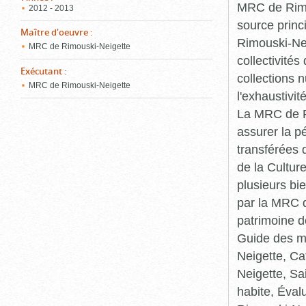
MRC de Rimou
2012 - 2013
source princ
Maître d'oeuvre
:
Rimouski-Nei
MRC de Rimouski-Neigette
collectivité
Exécutant
:
collections 
MRC de Rimouski-Neigette
l'exhaustivit
La MRC de Ri
assurer la p
transférées 
de la Cultur
plusieurs bi
par la MRC d
patrimoine d
Guide des ma
Neigette, C
Neigette, Sa
habite, Éval