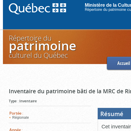
Ministère de la Cult
Répertoire du patrimoine c
Répertoire du
patrimoine
culturel du Québec
Accueil
Inventaire du patrimoine bâti de la MRC de R
Type
:
Inventaire
Résumé
(Boi
Portée
:
ouve
Régionale
cliq
pou
Cet inventai
ferm
Année
: