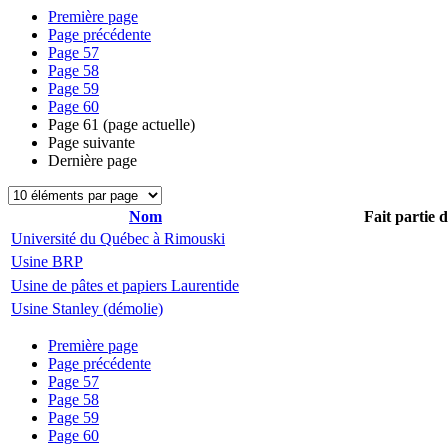
Première page
Page précédente
Page
57
Page
58
Page
59
Page
60
Page
61
(page actuelle)
Page suivante
Dernière page
Nom
Fait partie 
Université du Québec à Rimouski
Usine BRP
Usine de pâtes et papiers Laurentide
Usine Stanley (démolie)
Première page
Page précédente
Page
57
Page
58
Page
59
Page
60