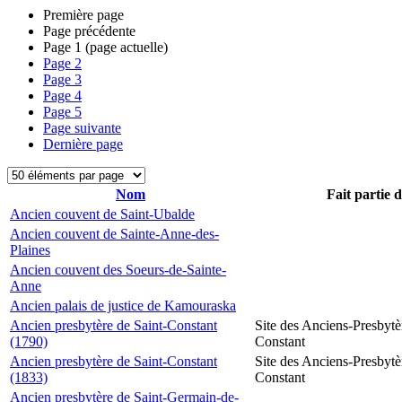
Première page
Page précédente
Page
1
(page actuelle)
Page
2
Page
3
Page
4
Page
5
Page suivante
Dernière page
Nom
Fait partie 
Ancien couvent de Saint-Ubalde
Ancien couvent de Sainte-Anne-des-
Plaines
Ancien couvent des Soeurs-de-Sainte-
Anne
Ancien palais de justice de Kamouraska
Ancien presbytère de Saint-Constant
Site des Anciens-Presbytè
(1790)
Constant
Ancien presbytère de Saint-Constant
Site des Anciens-Presbytè
(1833)
Constant
Ancien presbytère de Saint-Germain-de-