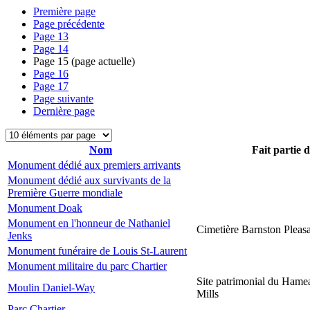
Première page
Page précédente
Page
13
Page
14
Page
15
(page actuelle)
Page
16
Page
17
Page suivante
Dernière page
Nom
Fait partie 
Monument dédié aux premiers arrivants
Monument dédié aux survivants de la
Première Guerre mondiale
Monument Doak
Monument en l'honneur de Nathaniel
Cimetière Barnston Pleas
Jenks
Monument funéraire de Louis St-Laurent
Monument militaire du parc Chartier
Site patrimonial du Hame
Moulin Daniel-Way
Mills
Parc Chartier