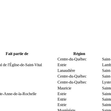
Fait partie de
Région
Centre-du-Québec
Saint
l de l'Église-de-Saint-Vital
Estrie
Lamb
Lanaudière
Saint
Centre-du-Québec
Saint
Centre-du-Québec
Lyste
Mauricie
Saint
nte-Anne-de-la-Rochelle
Estrie
Saint
Estrie
Saint
Estrie
Saint
Montérégie
Saint