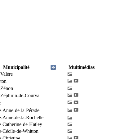
Municipalité
Multimédias
-Valère
ton
-Zénon
-Zéphirin-de-Courval
r
e-Anne-de-la-Pérade
e-Anne-de-la-Rochelle
e-Catherine-de-Hatley
e-Cécile-de-Whitton
e-Christine