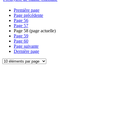
Première page
Page précédente
Page
56
Page
57
Page
58
(page actuelle)
Page
59
Page
60
Page suivante
Dernière page