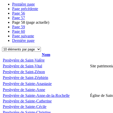
Première page
Page précédente
Page
56
Page
57
Page
58
(page actuelle)
Page
59
Page
60
Page suivante
Dernière page
Nom
Presbytère de Saint-Valère
Presbytère de Saint-Vital
Site patrimonia
Presbytère de Saint-Zénon
Presbytère de Saint-Zéphirin
Presbytère de Sainte-Anastasie
Presbytère de Sainte-Anne
Presbytère de Sainte-Anne-de-la-Rochelle
Église de Sai
Presbytère de Sainte-Catherine
Presbytère de Sainte-Cécile
Presbytère de Sainte-Christine