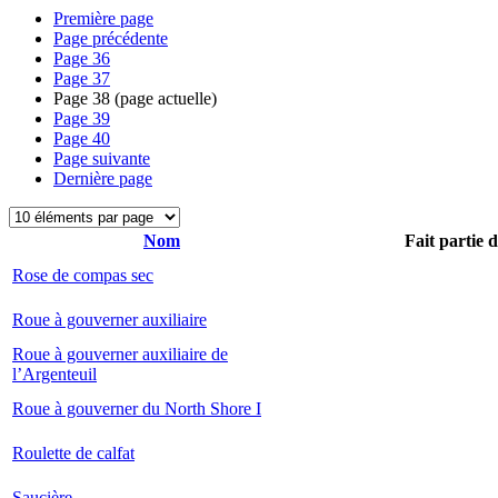
Première page
Page précédente
Page
36
Page
37
Page
38
(page actuelle)
Page
39
Page
40
Page suivante
Dernière page
Nom
Fait partie 
Rose de compas sec
Roue à gouverner auxiliaire
Roue à gouverner auxiliaire de
l’Argenteuil
Roue à gouverner du North Shore I
Roulette de calfat
Saucière