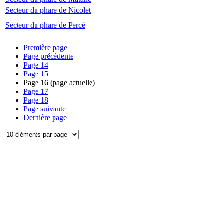
Secteur du phare de Nicolet
Secteur du phare de Percé
Première page
Page précédente
Page
14
Page
15
Page
16
(page actuelle)
Page
17
Page
18
Page suivante
Dernière page