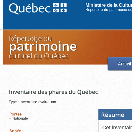
Ministère de la Cult
Répertoire du patrimoine c
Répertoire du
patrimoine
culturel du Québec
Accueil
Inventaire des phares du Québec
Type
:
Inventaire-évaluation
Résumé
(Boi
Portée
:
ouve
Nationale
cliq
pou
Cet inventai
ferm
Année
: