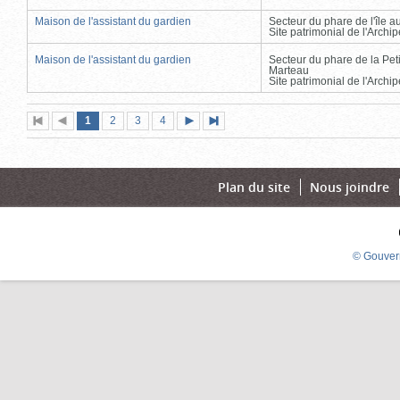
Maison de l'assistant du gardien
Secteur du phare de l'île 
Site patrimonial de l'Arch
Maison de l'assistant du gardien
Secteur du phare de la Peti
Marteau
Site patrimonial de l'Arch
Page
(page
Page
Page
Page
1
Première
2
Page
3
4
Page
Dernière
actuelle)
page
précédente
suivante
page
Plan du site
Nous joindre
© Gouver