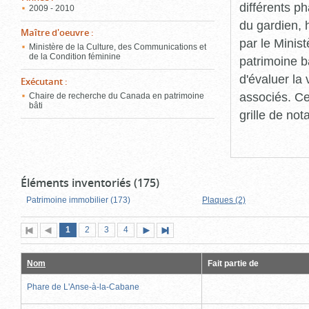
différents p
2009 - 2010
du gardien, 
Maître d'oeuvre
:
par le Minis
Ministère de la Culture, des Communications et
de la Condition féminine
patrimoine b
d'évaluer la
Exécutant
:
associés. Ce
Chaire de recherche du Canada en patrimoine
bâti
grille de not
Éléments inventoriés (175)
Patrimoine immobilier (173)
Plaques (2)
Page
(page
Page
Page
Page
1
Première
2
Page
3
4
Page
Dernière
actuelle)
page
précédente
suivante
page
Nom
Fait partie de
Phare de L'Anse-à-la-Cabane