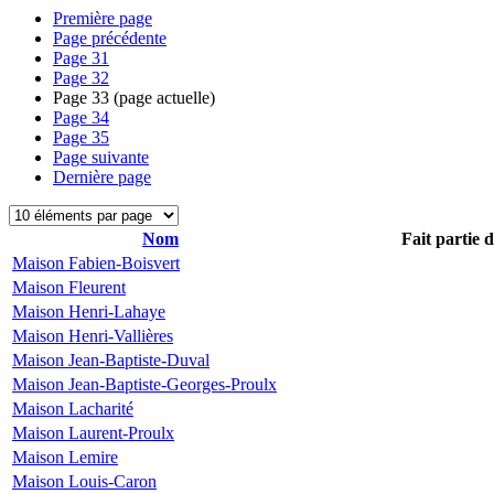
Première page
Page précédente
Page
31
Page
32
Page
33
(page actuelle)
Page
34
Page
35
Page suivante
Dernière page
Nom
Fait partie 
Maison Fabien-Boisvert
Maison Fleurent
Maison Henri-Lahaye
Maison Henri-Vallières
Maison Jean-Baptiste-Duval
Maison Jean-Baptiste-Georges-Proulx
Maison Lacharité
Maison Laurent-Proulx
Maison Lemire
Maison Louis-Caron