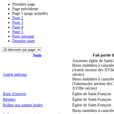
Première page
Page précédente
Page
1
(page actuelle)
Page
2
Page
3
Page
4
Page
5
Page suivante
Dernière page
Nom
Fait partie 
Ancienne église de Saint-
Biens mobiliers à caractèr
(Autels anciens des XVII
Autels latéraux
siècles)
Biens mobiliers à caractèr
(Tabernacles anciens des 
XVIIIe siècles)
Banc d'oeuvre
Église de Saint-François
Bénitier
Église de Saint-François
Boîtier aux saintes huiles
Église de Saint-François
Biens mobiliers à caractèr