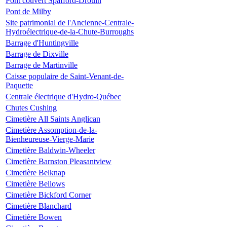
Pont couvert Spafford-Drouin
Pont de Milby
Site patrimonial de l'Ancienne-Centrale-
Hydroélectrique-de-la-Chute-Burroughs
Barrage d'Huntingville
Barrage de Dixville
Barrage de Martinville
Caisse populaire de Saint-Venant-de-
Paquette
Centrale électrique d'Hydro-Québec
Chutes Cushing
Cimetière All Saints Anglican
Cimetière Assomption-de-la-
Bienheureuse-Vierge-Marie
Cimetière Baldwin-Wheeler
Cimetière Barnston Pleasantview
Cimetière Belknap
Cimetière Bellows
Cimetière Bickford Corner
Cimetière Blanchard
Cimetière Bowen