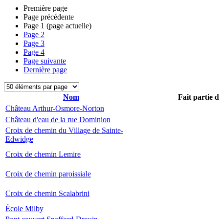
Première page
Page précédente
Page
1
(page actuelle)
Page
2
Page
3
Page
4
Page suivante
Dernière page
Nom
Fait partie 
Château Arthur-Osmore-Norton
Château d'eau de la rue Dominion
Croix de chemin du Village de Sainte-
Edwidge
Croix de chemin Lemire
Croix de chemin paroissiale
Croix de chemin Scalabrini
École Milby