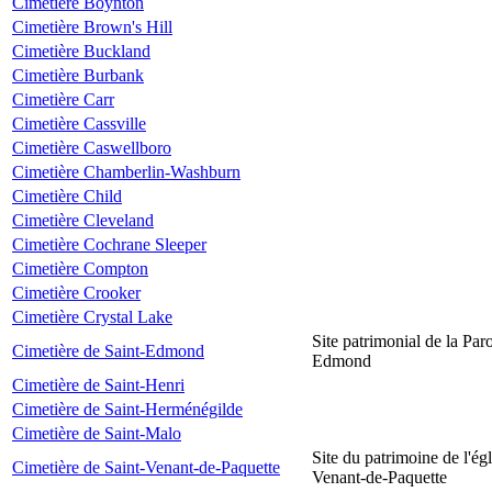
Cimetière Boynton
Cimetière Brown's Hill
Cimetière Buckland
Cimetière Burbank
Cimetière Carr
Cimetière Cassville
Cimetière Caswellboro
Cimetière Chamberlin-Washburn
Cimetière Child
Cimetière Cleveland
Cimetière Cochrane Sleeper
Cimetière Compton
Cimetière Crooker
Cimetière Crystal Lake
Site patrimonial de la Par
Cimetière de Saint-Edmond
Edmond
Cimetière de Saint-Henri
Cimetière de Saint-Herménégilde
Cimetière de Saint-Malo
Site du patrimoine de l'égl
Cimetière de Saint-Venant-de-Paquette
Venant-de-Paquette