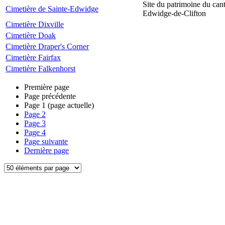
Site du patrimoine du can
Cimetière de Sainte-Edwidge
Edwidge-de-Clifton
Cimetière Dixville
Cimetière Doak
Cimetière Draper's Corner
Cimetière Fairfax
Cimetière Falkenhorst
Première page
Page précédente
Page
1
(page actuelle)
Page
2
Page
3
Page
4
Page suivante
Dernière page