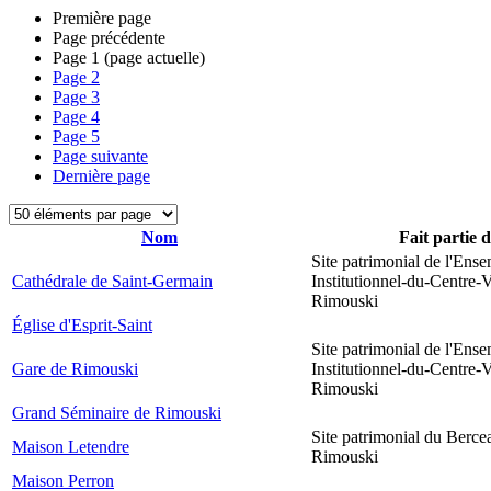
Première page
Page précédente
Page
1
(page actuelle)
Page
2
Page
3
Page
4
Page
5
Page suivante
Dernière page
Nom
Fait partie 
Site patrimonial de l'Ens
Cathédrale de Saint-Germain
Institutionnel-du-Centre-V
Rimouski
Église d'Esprit-Saint
Site patrimonial de l'Ens
Gare de Rimouski
Institutionnel-du-Centre-V
Rimouski
Grand Séminaire de Rimouski
Site patrimonial du Berce
Maison Letendre
Rimouski
Maison Perron