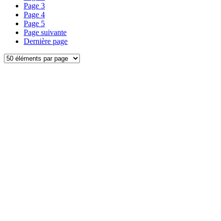
Page
3
Page
4
Page
5
Page suivante
Dernière page