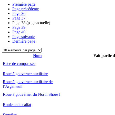
Première page
Page précédente
Page
36
Page
37
Page
38
(page actuelle)
Page
39
Page
40
Page suivante
Dernière page
Nom
Fait partie 
Rose de compas sec
Roue à gouverner auxiliaire
Roue à gouverner auxiliaire de
l’Argenteuil
Roue à gouverner du North Shore I
Roulette de calfat
Saucière