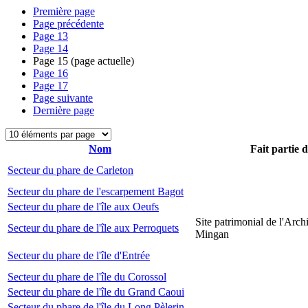
Première page
Page précédente
Page
13
Page
14
Page
15
(page actuelle)
Page
16
Page
17
Page suivante
Dernière page
Nom
Fait partie 
Secteur du phare de Carleton
Secteur du phare de l'escarpement Bagot
Secteur du phare de l'île aux Oeufs
Site patrimonial de l'Arch
Secteur du phare de l'île aux Perroquets
Mingan
Secteur du phare de l'île d'Entrée
Secteur du phare de l'île du Corossol
Secteur du phare de l'île du Grand Caoui
Secteur du phare de l'île du Long Pèlerin