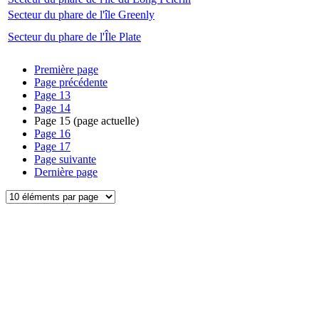
Secteur du phare de l'île Greenly
Secteur du phare de l'Île Plate
Première page
Page précédente
Page
13
Page
14
Page
15
(page actuelle)
Page
16
Page
17
Page suivante
Dernière page