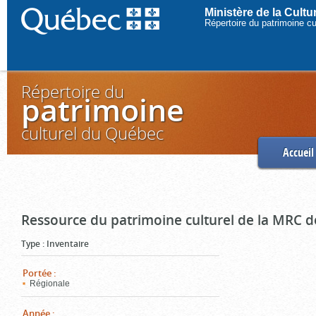
Ministère de la Cult
Répertoire du patrimoine c
Répertoire du
patrimoine
culturel du Québec
Accueil
Ressource du patrimoine culturel de la MRC d
Type
:
Inventaire
Portée
:
Régionale
Année
: