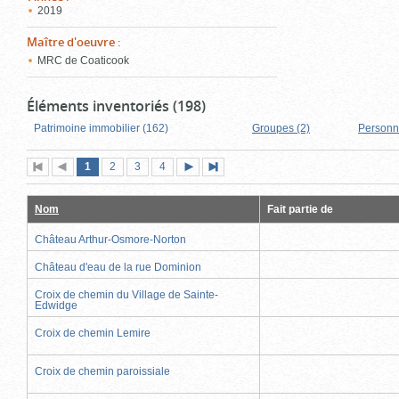
2019
Maître d'oeuvre
:
MRC de Coaticook
Éléments inventoriés (198)
Patrimoine immobilier (162)
Groupes (2)
Personn
Page
(page
Page
Page
Page
1
Première
2
Page
3
4
Page
Dernière
actuelle)
page
précédente
suivante
page
Nom
Fait partie de
Château Arthur-Osmore-Norton
Château d'eau de la rue Dominion
Croix de chemin du Village de Sainte-
Edwidge
Croix de chemin Lemire
Croix de chemin paroissiale