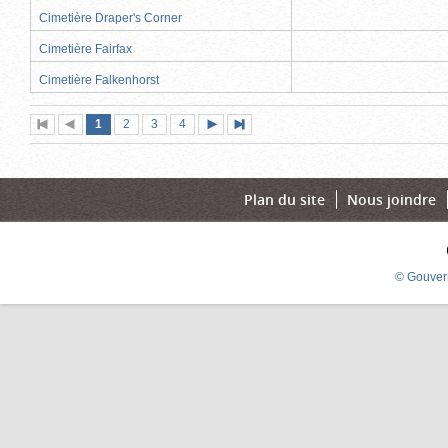
Cimetière Draper's Corner
Cimetière Fairfax
Cimetière Falkenhorst
Page
(page
Page
Page
Page
1
Première
2
Page
3
4
Page
Dernière
actuelle)
page
précédente
suivante
page
Plan du site
Nous joindre
© Gouver