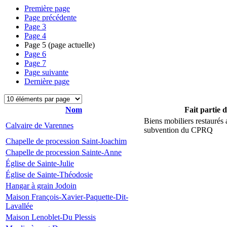
Première page
Page précédente
Page
3
Page
4
Page
5
(page actuelle)
Page
6
Page
7
Page suivante
Dernière page
Nom
Fait partie 
Biens mobiliers restaurés
Calvaire de Varennes
subvention du CPRQ
Chapelle de procession Saint-Joachim
Chapelle de procession Sainte-Anne
Église de Sainte-Julie
Église de Sainte-Théodosie
Hangar à grain Jodoin
Maison François-Xavier-Paquette-Dit-
Lavallée
Maison Lenoblet-Du Plessis